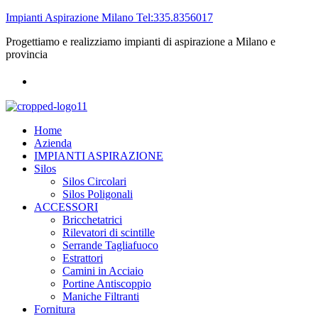
Impianti Aspirazione Milano Tel:335.8356017
Progettiamo e realizziamo impianti di aspirazione a Milano e
provincia
Home
Azienda
IMPIANTI ASPIRAZIONE
Silos
Silos Circolari
Silos Poligonali
ACCESSORI
Bricchetatrici
Rilevatori di scintille
Serrande Tagliafuoco
Estrattori
Camini in Acciaio
Portine Antiscoppio
Maniche Filtranti
Fornitura