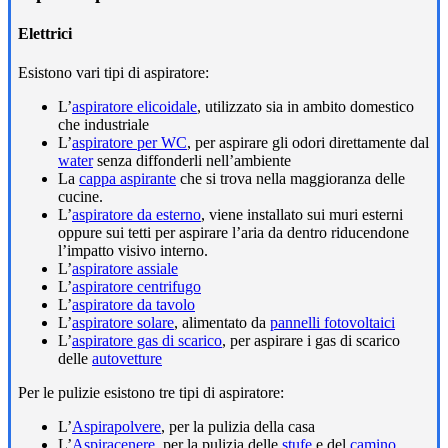
Elettrici
Esistono vari tipi di aspiratore:
L’
aspiratore elicoidale
, utilizzato sia in ambito domestico
che industriale
L’
aspiratore per WC
, per aspirare gli odori direttamente dal
water
senza diffonderli nell’ambiente
La
cappa aspirante
che si trova nella maggioranza delle
cucine.
L’
aspiratore da esterno
, viene installato sui muri esterni
oppure sui tetti per aspirare l’aria da dentro riducendone
l’impatto visivo interno.
L’
aspiratore assiale
L’
aspiratore centrifugo
L’
aspiratore da tavolo
L’
aspiratore solare
, alimentato da
pannelli fotovoltaici
L’
aspiratore gas di scarico
, per aspirare i gas di scarico
delle
autovetture
Per le pulizie esistono tre tipi di aspiratore:
L’
Aspirapolvere
, per la pulizia della casa
L’
Aspiracenere
, per la pulizia delle
stufe
e del
camino