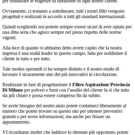
per soddisfare le esigenze di filtrazione di ogni nostro cliente.
Ovviamente, ci teniamo a sottolineare, tutti i nostri filtri vengono
progettati e realizzati in accordo a tutti gli standard internazionali.
Quindi scegliendo noi potrete sempre essere sicuri di aver optato per
una ditta seria che agisce sempre nel pieno rispetto delle norme
vigenti.
Alla luce di quanto vi abbiamo detto avrete capito che la nostra
impresa è una realtà leader in questo campo, fatta per soddisfare il
cliente in tutto e per tutto.
Tale modus operandi ci ha sempre distinto e il nostro modo di
lavorare è sicuramente uno dei più innovativi in circolazione.
Realizzare in fase di progettazione il
Filtro Aspirazione Provincia
Di Milano
per polveri e fumi con l’ausilio del cliente fa sì che tutto
sia più chiaro e possa essere compreso fin da subito.
Se avete bisogno del nostro aiuto potete contattarci liberamente al
numero che potete trovare su questo sito per ottenere preventivi
gratuiti o per avere informazioni, ma anche per fissare un
appuntamento.
VI ricordiamo inoltre che laddove lo riteniate più opportuno potete