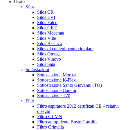
Usato
Silos
Silos CR
Silos EVI
Silos Falco
Silos GRT
Silos Macerata
Silos Vilte
Silos Basilico
Silos di contenimento circolare
Silos Omega
Silos Vinovo
Silos Sala
Sottostazioni
Sottostazione Morosi
Sottostazione K-Flex
Sottostazione Santo Giovanni (TO)
Sottostazione Caremi
Sottostazione T70
Filtri
Filtro aspiratore 2012 certificati CE – relativi
disegni
Filtro GLMN
Filtro autopulente Busto Garolfo
Filtro Crimella