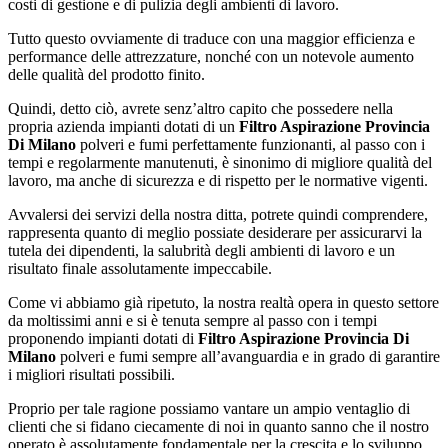
costi di gestione e di pulizia degli ambienti di lavoro.
Tutto questo ovviamente di traduce con una maggior efficienza e
performance delle attrezzature, nonché con un notevole aumento
delle qualità del prodotto finito.
Quindi, detto ciò, avrete senz’altro capito che possedere nella
propria azienda impianti dotati di un
Filtro Aspirazione Provincia
Di Milano
polveri e fumi perfettamente funzionanti, al passo con i
tempi e regolarmente manutenuti, è sinonimo di migliore qualità del
lavoro, ma anche di sicurezza e di rispetto per le normative vigenti.
Avvalersi dei servizi della nostra ditta, potrete quindi comprendere,
rappresenta quanto di meglio possiate desiderare per assicurarvi la
tutela dei dipendenti, la salubrità degli ambienti di lavoro e un
risultato finale assolutamente impeccabile.
Come vi abbiamo già ripetuto, la nostra realtà opera in questo settore
da moltissimi anni e si è tenuta sempre al passo con i tempi
proponendo impianti dotati di
Filtro Aspirazione Provincia Di
Milano
polveri e fumi sempre all’avanguardia e in grado di garantire
i migliori risultati possibili.
Proprio per tale ragione possiamo vantare un ampio ventaglio di
clienti che si fidano ciecamente di noi in quanto sanno che il nostro
operato è assolutamente fondamentale per la crescita e lo sviluppo