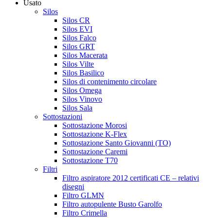
Usato
Silos
Silos CR
Silos EVI
Silos Falco
Silos GRT
Silos Macerata
Silos Vilte
Silos Basilico
Silos di contenimento circolare
Silos Omega
Silos Vinovo
Silos Sala
Sottostazioni
Sottostazione Morosi
Sottostazione K-Flex
Sottostazione Santo Giovanni (TO)
Sottostazione Caremi
Sottostazione T70
Filtri
Filtro aspiratore 2012 certificati CE – relativi
disegni
Filtro GLMN
Filtro autopulente Busto Garolfo
Filtro Crimella