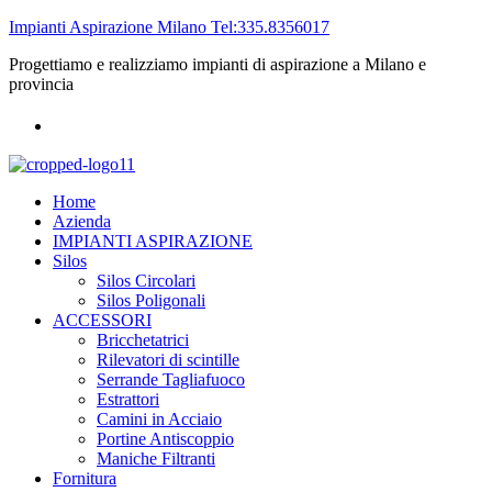
Impianti Aspirazione Milano Tel:335.8356017
Progettiamo e realizziamo impianti di aspirazione a Milano e
provincia
Home
Azienda
IMPIANTI ASPIRAZIONE
Silos
Silos Circolari
Silos Poligonali
ACCESSORI
Bricchetatrici
Rilevatori di scintille
Serrande Tagliafuoco
Estrattori
Camini in Acciaio
Portine Antiscoppio
Maniche Filtranti
Fornitura