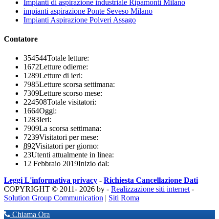
Impianti di aspirazione industriale Ripamonti Milano
impianti aspirazione Ponte Seveso Milano
Impianti Aspirazione Polveri Assago
Contatore
354544
Totale letture:
1672
Letture odierne:
1289
Letture di ieri:
7985
Letture scorsa settimana:
7309
Letture scorso mese:
224508
Totale visitatori:
1664
Oggi:
1283
Ieri:
7909
La scorsa settimana:
7239
Visitatori per mese:
892
Visitatori per giorno:
23
Utenti attualmente in linea:
12 Febbraio 2019
Inizio dal:
Leggi L'informativa privacy
-
Richiesta Cancellazione Dati
COPYRIGHT © 2011- 2026 by -
Realizzazione siti internet
-
Solution Group Communication
|
Siti Roma
Chiama Ora