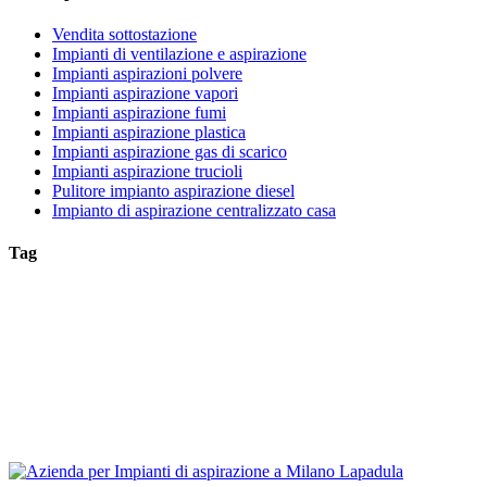
Vendita sottostazione
Impianti di ventilazione e aspirazione
Impianti aspirazioni polvere
Impianti aspirazione vapori
Impianti aspirazione fumi
Impianti aspirazione plastica
Impianti aspirazione gas di scarico
Impianti aspirazione trucioli
Pulitore impianto aspirazione diesel
Impianto di aspirazione centralizzato casa
Tag
Filtro Aspirazione Albairate
Filtro Aspirazione Affori Milano
Filtro
Aspirazione
Filtro Aspirazione Arona
Filtro Aspirazione Albiate
Filtro
Aspirazione Arese
Filtro Aspirazione Arconate
Bricchettatrici
Filtro
Aspirazione Abbiategrasso
Filtri a Maniche
Filtro Aspirazione Agrate
Brianza
Filtro Aspirazione Amendola Milano
Filtro Aspirazione
Arluno
Filtro Aspirazione Aicurzio
Filtro Aspirazione Aereoporto
Linate
Filtro Aspirazione Arco Della Pace Milano
Filtro Aspirazione
Aereoporto Malpensa
Filtro Aspirazione Assago
Filtro Aspirazione
Arcore
Filtro Aspirazione Arena Milano