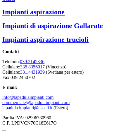
Impianti aspirazione
Impianti di aspirazione Gallarate
Impianti aspirazione trucioli
Contatti
Telefono:
039.2145336
Cellulare:
335 8356017
(Vincenzo)
Cellulare:
331.4431939
(Svetlana per estero)
Fax:039 2450702
E-mail:
info@lapadulaimpianti.com
commerciale@lapadulaimpianti.com
lapadula.impianti@tiscali.it
(Estero)
Partita IVA: 02906330960
C.F. LPDVCN70C18E617O