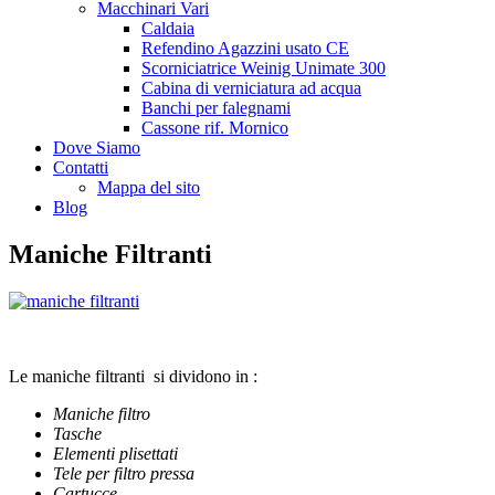
Macchinari Vari
Caldaia
Refendino Agazzini usato CE
Scorniciatrice Weinig Unimate 300
Cabina di verniciatura ad acqua
Banchi per falegnami
Cassone rif. Mornico
Dove Siamo
Contatti
Mappa del sito
Blog
Maniche Filtranti
Le maniche filtranti si dividono in :
Maniche filtro
Tasche
Elementi plisettati
Tele per filtro pressa
Cartucce