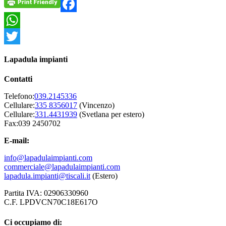
Facebook
WhatsApp
Twitter
Lapadula impianti
Contatti
Telefono:
039.2145336
Cellulare:
335 8356017
(Vincenzo)
Cellulare:
331.4431939
(Svetlana per estero)
Fax:039 2450702
E-mail:
info@lapadulaimpianti.com
commerciale@lapadulaimpianti.com
lapadula.impianti@tiscali.it
(Estero)
Partita IVA: 02906330960
C.F. LPDVCN70C18E617O
Ci occupiamo di: