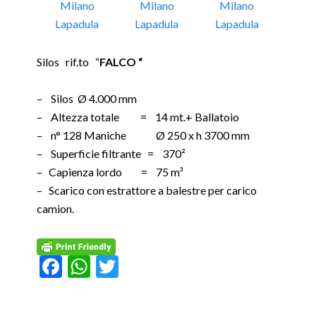
Silos rif.to “
FALCO “
– Silos Ø 4.000 mm
– Altezza totale = 14 mt.+ Ballatoio
– n° 128 Maniche Ø 250 x h 3700 mm
– Superficie filtrante = 370²
– Capienza lordo = 75 m³
– Scarico con estrattore a balestre per carico
camion.
Facebook
WhatsApp
Twitter