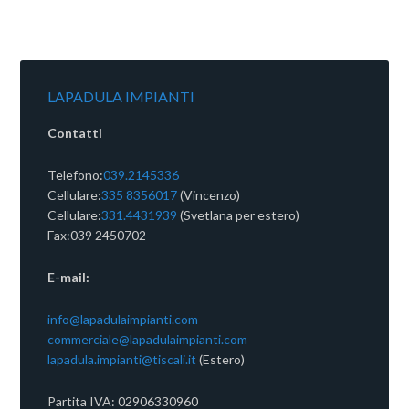
LAPADULA IMPIANTI
Contatti
Telefono:
039.2145336
Cellulare:
335 8356017
(Vincenzo)
Cellulare:
331.4431939
(Svetlana per estero)
Fax:039 2450702
E-mail:
info@lapadulaimpianti.com
commerciale@lapadulaimpianti.com
lapadula.impianti@tiscali.it
(Estero)
Partita IVA: 02906330960