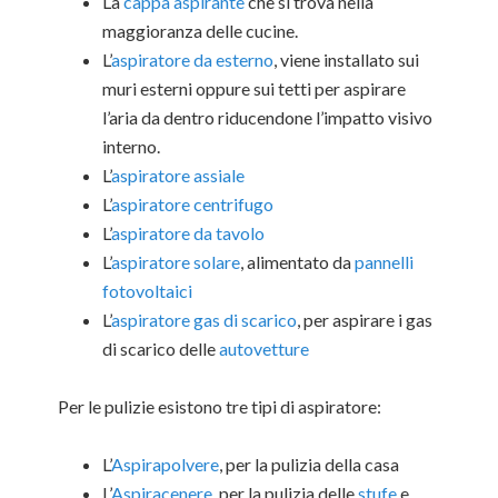
La
cappa aspirante
che si trova nella
maggioranza delle cucine.
L’
aspiratore da esterno
, viene installato sui
muri esterni oppure sui tetti per aspirare
l’aria da dentro riducendone l’impatto visivo
interno.
L’
aspiratore assiale
L’
aspiratore centrifugo
L’
aspiratore da tavolo
L’
aspiratore solare
, alimentato da
pannelli
fotovoltaici
L’
aspiratore gas di scarico
, per aspirare i gas
di scarico delle
autovetture
Per le pulizie esistono tre tipi di aspiratore:
L’
Aspirapolvere
, per la pulizia della casa
L’
Aspiracenere
, per la pulizia delle
stufe
e