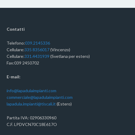
Contatti
Telefono:
039.2145336
Cellulare:
335 8356017
(Vincenzo)
Cellulare:
331.4431939
(Svetlana per estero)
Fax:039 2450702
E-mail:
info@lapadulaimpianti.com
commerciale@lapadulaimpianti.com
lapadula.impianti@tiscali.it
(Estero)
Partita IVA: 02906330960
C.F. LPDVCN70C18E617O