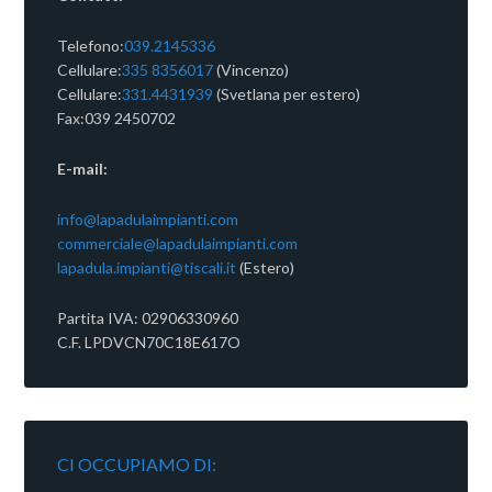
Telefono:
039.2145336
Cellulare:
335 8356017
(Vincenzo)
Cellulare:
331.4431939
(Svetlana per estero)
Fax:039 2450702
E-mail:
info@lapadulaimpianti.com
commerciale@lapadulaimpianti.com
lapadula.impianti@tiscali.it
(Estero)
Partita IVA: 02906330960
C.F. LPDVCN70C18E617O
CI OCCUPIAMO DI: