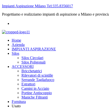
Impianti Aspirazione Milano Tel:335.8356017
Progettiamo e realizziamo impianti di aspirazione a Milano e provinci
Home
Azienda
IMPIANTI ASPIRAZIONE
Silos
Silos Circolari
Silos Poligonali
ACCESSORI
Bricchetatrici
Rilevatori di scintille
Serrande Tagliafuoco
Estrattori
Camini in Acciaio
Portine Antiscoppio
Maniche Filtranti
Fornitura
Usato