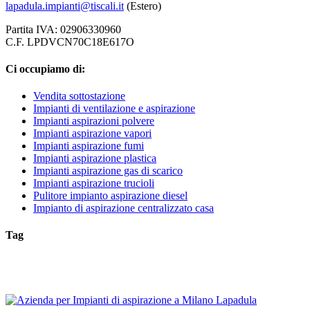
lapadula.impianti@tiscali.it
(Estero)
Partita IVA: 02906330960
C.F. LPDVCN70C18E617O
Ci occupiamo di:
Vendita sottostazione
Impianti di ventilazione e aspirazione
Impianti aspirazioni polvere
Impianti aspirazione vapori
Impianti aspirazione fumi
Impianti aspirazione plastica
Impianti aspirazione gas di scarico
Impianti aspirazione trucioli
Pulitore impianto aspirazione diesel
Impianto di aspirazione centralizzato casa
Tag
Filtro Aspirazione
Filtro Aspirazione Arese
Filtro Aspirazione Arluno
F
Malpensa
Filtro Aspirazione Abbiategrasso
Filtro Aspirazione Arcore
F
Aspirazione Affori Milano
Bricchettatrici
Filtro Aspirazione Arconate