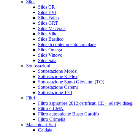
Silos
Silos CR
Silos EVI
Silos Falco
Silos GRT
Silos Macerata
Silos Vilte
Silos Basilico
Silos di contenimento circolare
Silos Omega
Silos Vinovo
Silos Sala
Sottostazioni
Sottostazione Morosi
Sottostazione K-Flex
Sottostazione Santo Giovanni (TO)
Sottostazione Caremi
Sottostazione T70
Filtri
Filtro aspiratore 2012 certificati CE – relativi diseg
Filtro GLMN
Filtro autopulente Busto Garolfo
Filtro Crimella
Macchinari Vari
Caldaia