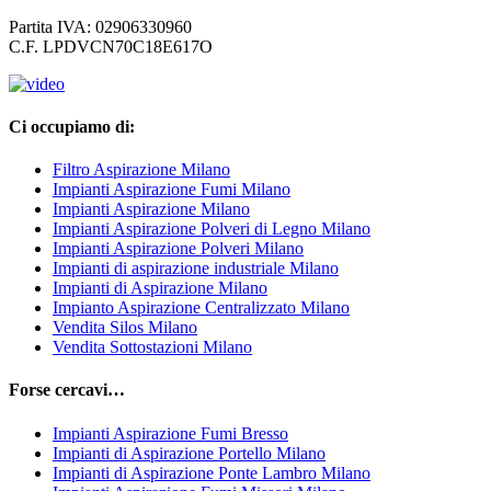
Partita IVA: 02906330960
C.F. LPDVCN70C18E617O
Ci occupiamo di:
Filtro Aspirazione Milano
Impianti Aspirazione Fumi Milano
Impianti Aspirazione Milano
Impianti Aspirazione Polveri di Legno Milano
Impianti Aspirazione Polveri Milano
Impianti di aspirazione industriale Milano
Impianti di Aspirazione Milano
Impianto Aspirazione Centralizzato Milano
Vendita Silos Milano
Vendita Sottostazioni Milano
Forse cercavi…
Impianti Aspirazione Fumi Bresso
Impianti di Aspirazione Portello Milano
Impianti di Aspirazione Ponte Lambro Milano