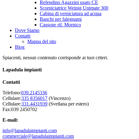
Refendino Agazzini usato CE
Scorniciatrice Weinig Unimate 300
Cabina di verniciatura ad acqua
Banchi per falegnami
Cassone rif. Mornico
Dove Siamo
Contatti
Mappa del sito
Blog
Spiacenti, nessun contenuto corrisponde ai tuoi criteri.
Lapadula impianti
Contatti
Telefono:
039.2145336
Cellulare:
335 8356017
(Vincenzo)
Cellulare:
331.4431939
(Svetlana per estero)
Fax:039 2450702
E-mail:
info@lapadulaimpianti.com
commerciale@lapadulaimpianti.com