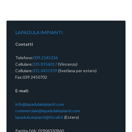
LAPADULA IMPIANTI
Contatti
Telefono:
039.2145336
Cellulare:
335 8356017
(Vincenzo)
Cellulare:
331.4431939
(Svetlana per estero)
Fax:039 2450702
E-mail:
info@lapadulaimpianti.com
commerciale@lapadulaimpianti.com
lapadula.impianti@tiscali.it
(Estero)
Partita IVA: 02906330960