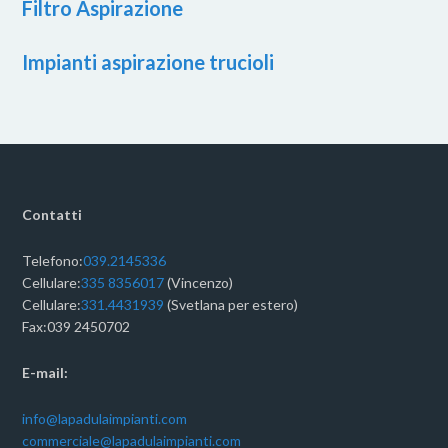
Filtro Aspirazione
Impianti aspirazione trucioli
Contatti
Telefono:
039.2145336
Cellulare:
335 8356017
(Vincenzo)
Cellulare:
331.4431939
(Svetlana per estero)
Fax:039 2450702
E-mail:
info@lapadulaimpianti.com
commerciale@lapadulaimpianti.com