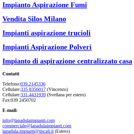
Impianto Aspirazione Fumi
Vendita Silos Milano
Impianti aspirazione trucioli
Impianti Aspirazione Polveri
Impianto di aspirazione centralizzato casa
Contatti
Telefono:
039.2145336
Cellulare:
335 8356017
(Vincenzo)
Cellulare:
331.4431939
(Svetlana per estero)
Fax:039 2450702
E-mail:
info@lapadulaimpianti.com
commerciale@lapadulaimpianti.com
lapadula.impianti@tiscali.it
(Estero)