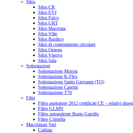
Silos
Silos CR
Silos EVI
Silos Falco
Silos GRT
Silos Macerata
Silos Vilte
Silos Basilico
Silos di contenimento circolare
Silos Omega
Silos Vinovo
Silos Sala
Sottostazioni
Sottostazione Morosi
Sottostazione K-Flex
Sottostazione Santo Giovanni (TO)
Sottostazione Caremi
Sottostazione T70
Filtri
Filtro aspiratore 2012 certificati CE – relativi diseg
Filtro GLMN
Filtro autopulente Busto Garolfo
Filtro Crimella
Macchinari Vari
Caldaia