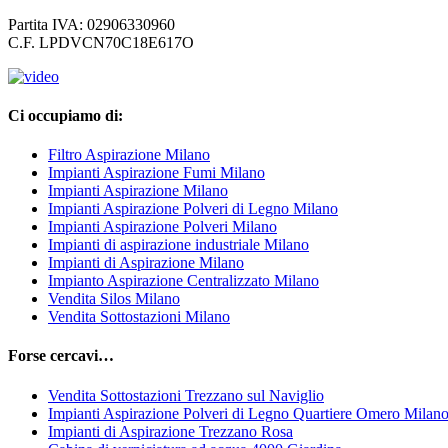
Partita IVA: 02906330960
C.F. LPDVCN70C18E617O
Ci occupiamo di:
Filtro Aspirazione Milano
Impianti Aspirazione Fumi Milano
Impianti Aspirazione Milano
Impianti Aspirazione Polveri di Legno Milano
Impianti Aspirazione Polveri Milano
Impianti di aspirazione industriale Milano
Impianti di Aspirazione Milano
Impianto Aspirazione Centralizzato Milano
Vendita Silos Milano
Vendita Sottostazioni Milano
Forse cercavi…
Vendita Sottostazioni Trezzano sul Naviglio
Impianti Aspirazione Polveri di Legno Quartiere Omero Milan
Impianti di Aspirazione Trezzano Rosa