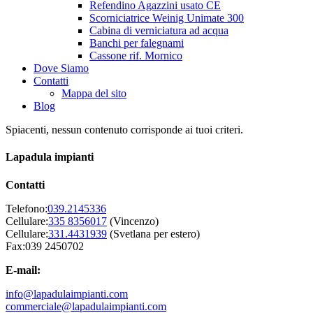
Refendino Agazzini usato CE
Scorniciatrice Weinig Unimate 300
Cabina di verniciatura ad acqua
Banchi per falegnami
Cassone rif. Mornico
Dove Siamo
Contatti
Mappa del sito
Blog
Spiacenti, nessun contenuto corrisponde ai tuoi criteri.
Lapadula impianti
Contatti
Telefono:
039.2145336
Cellulare:
335 8356017
(Vincenzo)
Cellulare:
331.4431939
(Svetlana per estero)
Fax:039 2450702
E-mail:
info@lapadulaimpianti.com
commerciale@lapadulaimpianti.com