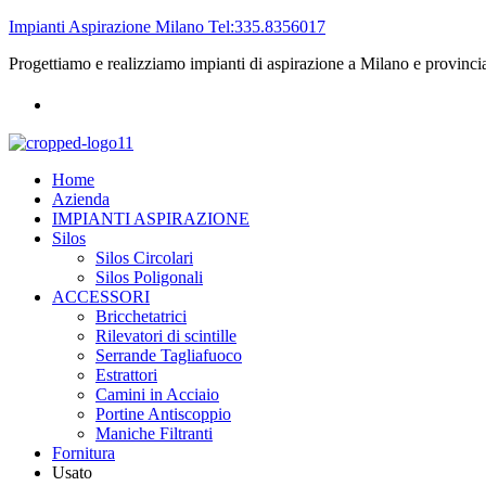
Impianti Aspirazione Milano Tel:335.8356017
Progettiamo e realizziamo impianti di aspirazione a Milano e provinci
Home
Azienda
IMPIANTI ASPIRAZIONE
Silos
Silos Circolari
Silos Poligonali
ACCESSORI
Bricchetatrici
Rilevatori di scintille
Serrande Tagliafuoco
Estrattori
Camini in Acciaio
Portine Antiscoppio
Maniche Filtranti
Fornitura
Usato