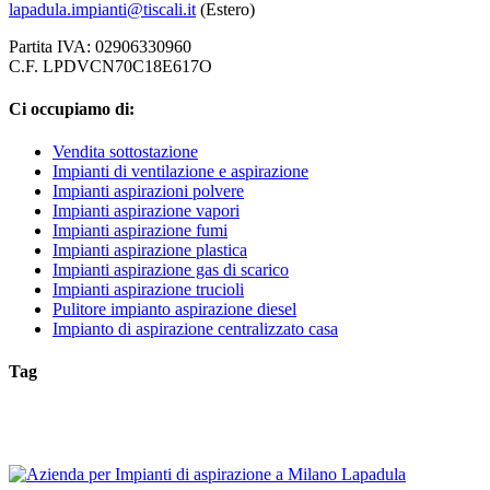
lapadula.impianti@tiscali.it
(Estero)
Partita IVA: 02906330960
C.F. LPDVCN70C18E617O
Ci occupiamo di:
Vendita sottostazione
Impianti di ventilazione e aspirazione
Impianti aspirazioni polvere
Impianti aspirazione vapori
Impianti aspirazione fumi
Impianti aspirazione plastica
Impianti aspirazione gas di scarico
Impianti aspirazione trucioli
Pulitore impianto aspirazione diesel
Impianto di aspirazione centralizzato casa
Tag
Filtro Aspirazione Arco Della Pace Milano
Filtro Aspirazione Agrate B
Aspirazione Albairate
Filtro Aspirazione Affori Milano
Filtro Aspirazi
Filtro Aspirazione
Filtro Aspirazione Arluno
Filtro Aspirazione Arese
F