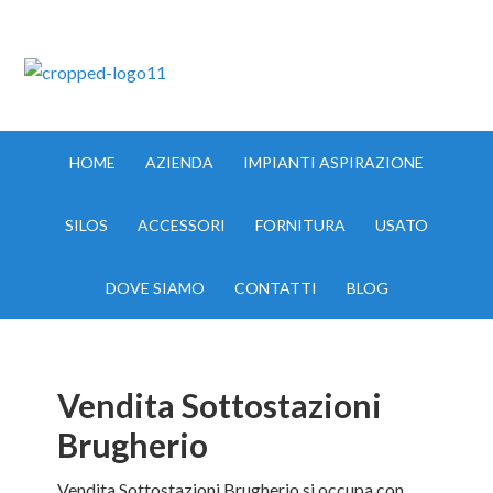
IMPIANTI ASPIRAZIONE MILANO TEL:335.8356017
HOME
AZIENDA
IMPIANTI ASPIRAZIONE
SILOS
ACCESSORI
FORNITURA
USATO
DOVE SIAMO
CONTATTI
BLOG
Vendita Sottostazioni
Brugherio
Vendita Sottostazioni Brugherio si occupa con