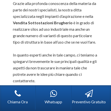
Grazie alla profonda conoscenza della materia da
parte dei nostri specialisti, la nostra ditta
specializzata negli impianti d’aspirazione e nella
Vendita Sottostazioni Brugherio
è in grado di
realizzare silos ad uso industriale ma anche un
grande numero di varianti di questo particolare
tipo di struttura in base all’uso che se ne vuol fare.
In quanto esperti anche in tale campo, ci teniamo a
spiegarvi brevemente le sue principali qualità e gli
aspetti da non trascurare in maniera tale che
potrete avere le idee più chiare quando ci
contatterete.
Innanzi tutto, la prima cosa da sapere è: cosa deve
contenere? Tali tipi di strutture, generalmente
Chiama Ora
Whatsapp
Preventivo Gratuito
fatte in vetroresina sono estremamente duttili e