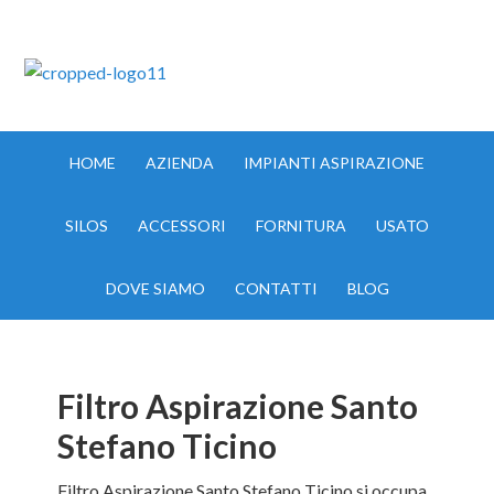
IMPIANTI ASPIRAZIONE MILANO TEL:335.8356017
HOME
AZIENDA
IMPIANTI ASPIRAZIONE
SILOS
ACCESSORI
FORNITURA
USATO
DOVE SIAMO
CONTATTI
BLOG
Filtro Aspirazione Santo
Stefano Ticino
Filtro Aspirazione Santo Stefano Ticino si occupa