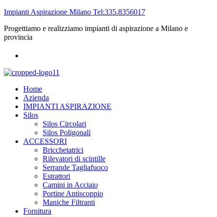
Impianti Aspirazione Milano Tel:335.8356017
Progettiamo e realizziamo impianti di aspirazione a Milano e
provincia
Home
Azienda
IMPIANTI ASPIRAZIONE
Silos
Silos Circolari
Silos Poligonali
ACCESSORI
Bricchetatrici
Rilevatori di scintille
Serrande Tagliafuoco
Estrattori
Camini in Acciaio
Portine Antiscoppio
Maniche Filtranti
Fornitura