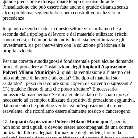
grande precisione e di risparmiare tempo e risorse durante
l’installazione che può essere fatta anche a grande distanza senza
alcun problema, seguendo lo schema costruttivo realizzato in
precedenza.
In quanto azienda leader in questo settore vi ricordiamo che a
seconda della tipologia di lavoro e dal materiale utilizzato i rischi
sono diversi, ed è importante individuarli sia per ottimizzare gli
investimenti, sia per intervenire con la soluzione più idonea alla
propria azienda.
Per una corretta autodiagnosi è fondamentale porsi alcune domande
prima di procedere all’installazione degli
Impianti Aspirazione
Polveri Milano Municipio 2
, quali: la ventilazione all’interno del
mio ambiente di lavoro è adeguata? Che tipo di materiali sto
saldando? I pezzi da lavorare sono coperti da solventi o sgrassanti?
C’è qualche flusso di aria che posso sfruttare? È necessario
indossare la mascherina? Se il materiale saldato è l’acciaio inox, è
necessario ad esempio, utilizzare dispositivi di protezione aggiuntivi,
dal momento che potrebbe verificarsi un’esposizione al cromo
esavalente, che ricordiamo essere altamente tossico e cancerogeno.
Gli
Impianti Aspirazione Polveri Milano Municipio 2
, perciò,
non sono tutti uguali, e devono essere accompagnati da una corretta
pulizia dei filtri e adeguata formazione degli addetti, inoltre la