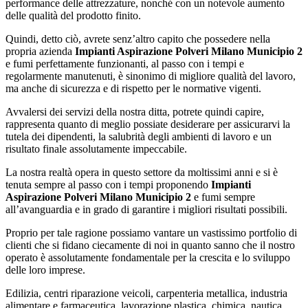
performance delle attrezzature, nonché con un notevole aumento
delle qualità del prodotto finito.
Quindi, detto ciò, avrete senz’altro capito che possedere nella
propria azienda
Impianti Aspirazione Polveri Milano Municipio 2
e fumi perfettamente funzionanti, al passo con i tempi e
regolarmente manutenuti, è sinonimo di migliore qualità del lavoro,
ma anche di sicurezza e di rispetto per le normative vigenti.
Avvalersi dei servizi della nostra ditta, potrete quindi capire,
rappresenta quanto di meglio possiate desiderare per assicurarvi la
tutela dei dipendenti, la salubrità degli ambienti di lavoro e un
risultato finale assolutamente impeccabile.
La nostra realtà opera in questo settore da moltissimi anni e si è
tenuta sempre al passo con i tempi proponendo
Impianti
Aspirazione Polveri Milano Municipio 2
e fumi sempre
all’avanguardia e in grado di garantire i migliori risultati possibili.
Proprio per tale ragione possiamo vantare un vastissimo portfolio di
clienti che si fidano ciecamente di noi in quanto sanno che il nostro
operato è assolutamente fondamentale per la crescita e lo sviluppo
delle loro imprese.
Edilizia, centri riparazione veicoli, carpenteria metallica, industria
alimentare e farmaceutica, lavorazione plastica, chimica, nautica,