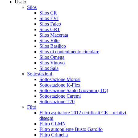
Usato
Silos
Silos CR
Silos EVI
Silos Falco
Silos GRT
Silos Macerata
Silos Vilte
Silos Basilico
Silos di contenimento circolare
Silos Omega
Silos Vinovo
Silos Sala
Sottostazioni
Sottostazione Morosi
Sottostazione K-Flex
Sottostazione Santo Giovanni (TO)
Sottostazione Caremi
Sottostazione T70
Filtri
Filtro aspiratore 2012 certificati CE – relativi
disegni
Filtro GLMN
Filtro autopulente Busto Garolfo
Filtro Crimella