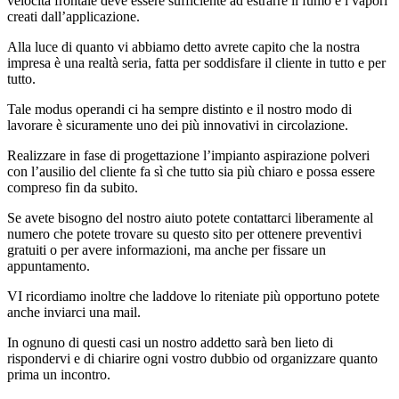
velocità frontale deve essere sufficiente ad estrarre il fumo e i vapori
creati dall’applicazione.
Alla luce di quanto vi abbiamo detto avrete capito che la nostra
impresa è una realtà seria, fatta per soddisfare il cliente in tutto e per
tutto.
Tale modus operandi ci ha sempre distinto e il nostro modo di
lavorare è sicuramente uno dei più innovativi in circolazione.
Realizzare in fase di progettazione l’impianto aspirazione polveri
con l’ausilio del cliente fa sì che tutto sia più chiaro e possa essere
compreso fin da subito.
Se avete bisogno del nostro aiuto potete contattarci liberamente al
numero che potete trovare su questo sito per ottenere preventivi
gratuiti o per avere informazioni, ma anche per fissare un
appuntamento.
VI ricordiamo inoltre che laddove lo riteniate più opportuno potete
anche inviarci una mail.
In ognuno di questi casi un nostro addetto sarà ben lieto di
rispondervi e di chiarire ogni vostro dubbio od organizzare quanto
prima un incontro.