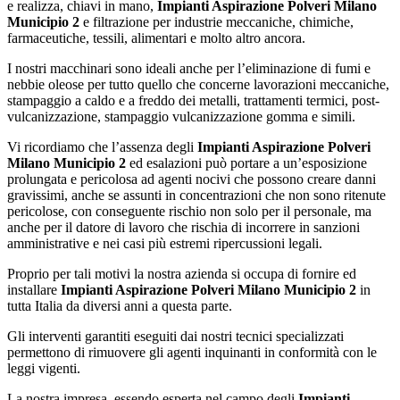
e realizza, chiavi in mano,
Impianti Aspirazione Polveri Milano
Municipio 2
e filtrazione per industrie meccaniche, chimiche,
farmaceutiche, tessili, alimentari e molto altro ancora.
I nostri macchinari sono ideali anche per l’eliminazione di fumi e
nebbie oleose per tutto quello che concerne lavorazioni meccaniche,
stampaggio a caldo e a freddo dei metalli, trattamenti termici, post-
vulcanizzazione, stampaggio vulcanizzazione gomma e simili.
Vi ricordiamo che l’assenza degli
Impianti Aspirazione Polveri
Milano Municipio 2
ed esalazioni può portare a un’esposizione
prolungata e pericolosa ad agenti nocivi che possono creare danni
gravissimi, anche se assunti in concentrazioni che non sono ritenute
pericolose, con conseguente rischio non solo per il personale, ma
anche per il datore di lavoro che rischia di incorrere in sanzioni
amministrative e nei casi più estremi ripercussioni legali.
Proprio per tali motivi la nostra azienda si occupa di fornire ed
installare
Impianti Aspirazione Polveri Milano Municipio 2
in
tutta Italia da diversi anni a questa parte.
Gli interventi garantiti eseguiti dai nostri tecnici specializzati
permettono di rimuovere gli agenti inquinanti in conformità con le
leggi vigenti.
La nostra impresa, essendo esperta nel campo degli
Impianti