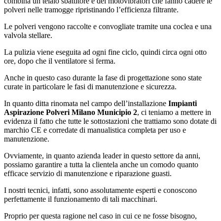
combina un telaio sbattitore e dei motovibratori che fanno cadere le
polveri nelle tramogge ripristinando l’efficienza filtrante.
Le polveri vengono raccolte e convogliate tramite una coclea e una
valvola stellare.
La pulizia viene eseguita ad ogni fine ciclo, quindi circa ogni otto
ore, dopo che il ventilatore si ferma.
Anche in questo caso durante la fase di progettazione sono state
curate in particolare le fasi di manutenzione e sicurezza.
In quanto ditta rinomata nel campo dell’installazione
Impianti
Aspirazione Polveri Milano Municipio 2
, ci teniamo a mettere in
evidenza il fatto che tutte le sottostazioni che trattiamo sono dotate di
marchio CE e corredate di manualistica completa per uso e
manutenzione.
Ovviamente, in quanto azienda leader in questo settore da anni,
possiamo garantire a tutta la clientela anche un comodo quanto
efficace servizio di manutenzione e riparazione guasti.
I nostri tecnici, infatti, sono assolutamente esperti e conoscono
perfettamente il funzionamento di tali macchinari.
Proprio per questa ragione nel caso in cui ce ne fosse bisogno,