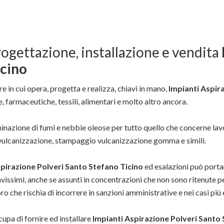
rogettazione, installazione e vendita
icino
e in cui opera, progetta e realizza, chiavi in mano,
Impianti Aspir
, farmaceutiche, tessili, alimentari e molto altro ancora.
liminazione di fumi e nebbie oleose per tutto quello che concerne l
t-vulcanizzazione, stampaggio vulcanizzazione gomma e simili.
spirazione Polveri Santo Stefano Ticino
ed esalazioni può porta
vissimi, anche se assunti in concentrazioni che non sono ritenute p
ro che rischia di incorrere in sanzioni amministrative e nei casi più 
cupa di fornire ed installare
Impianti Aspirazione Polveri Santo 