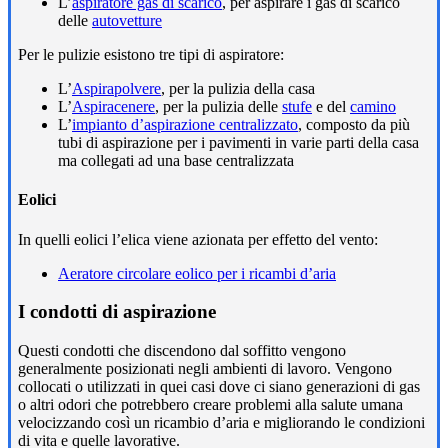
L’
aspiratore gas di scarico
, per aspirare i gas di scarico
delle
autovetture
Per le pulizie esistono tre tipi di aspiratore:
L’
Aspirapolvere
, per la pulizia della casa
L’
Aspiracenere
, per la pulizia delle
stufe
e del
camino
L’
impianto d’aspirazione centralizzato
, composto da più
tubi di aspirazione per i pavimenti in varie parti della casa
ma collegati ad una base centralizzata
Eolici
In quelli eolici l’elica viene azionata per effetto del vento:
Aeratore circolare eolico per i ricambi d’aria
I condotti di aspirazione
Questi condotti che discendono dal soffitto vengono
generalmente posizionati negli ambienti di lavoro. Vengono
collocati o utilizzati in quei casi dove ci siano generazioni di gas
o altri odori che potrebbero creare problemi alla salute umana
velocizzando così un ricambio d’aria e migliorando le condizioni
di vita e quelle lavorative.