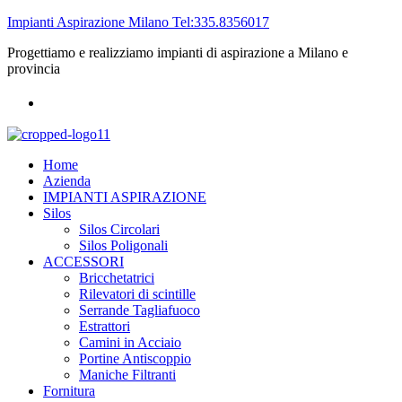
Impianti Aspirazione Milano Tel:335.8356017
Progettiamo e realizziamo impianti di aspirazione a Milano e
provincia
Home
Azienda
IMPIANTI ASPIRAZIONE
Silos
Silos Circolari
Silos Poligonali
ACCESSORI
Bricchetatrici
Rilevatori di scintille
Serrande Tagliafuoco
Estrattori
Camini in Acciaio
Portine Antiscoppio
Maniche Filtranti
Fornitura