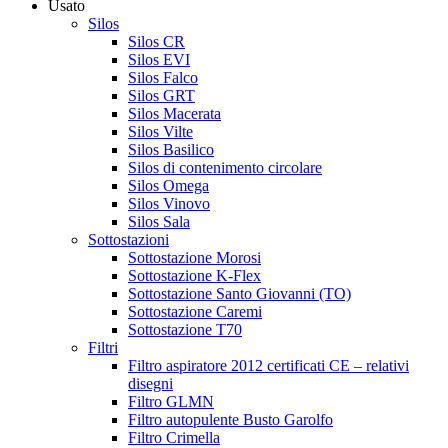
Usato
Silos
Silos CR
Silos EVI
Silos Falco
Silos GRT
Silos Macerata
Silos Vilte
Silos Basilico
Silos di contenimento circolare
Silos Omega
Silos Vinovo
Silos Sala
Sottostazioni
Sottostazione Morosi
Sottostazione K-Flex
Sottostazione Santo Giovanni (TO)
Sottostazione Caremi
Sottostazione T70
Filtri
Filtro aspiratore 2012 certificati CE – relativi
disegni
Filtro GLMN
Filtro autopulente Busto Garolfo
Filtro Crimella