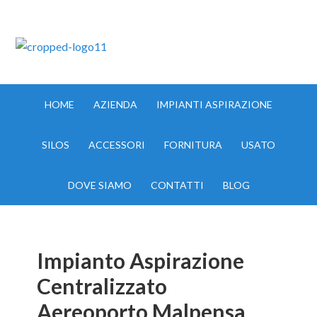
IMPIANTI ASPIRAZIONE MILANO TEL:335.8356017
HOME
AZIENDA
IMPIANTI ASPIRAZIONE
SILOS
ACCESSORI
FORNITURA
USATO
DOVE SIAMO
CONTATTI
BLOG
Impianto Aspirazione
Centralizzato
Aereoporto Malpensa