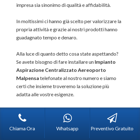
impresa sia sinonimo di qualità e affidabilità.
In moltissimi ci hanno già scelto per valorizzare la
propria attività e grazie ai nostri prodotti hanno
guadagnato tempo e denaro.
Alla luce di quanto detto cosa state aspettando?
Se avete bisogno di fare installare un
Impianto
Aspirazione Centralizzato Aereoporto
Malpensa
telefonate al nostro numero e siamo
certi che insieme troveremo la soluzione più
adatta alle vostre esigenze.
Possiamo realizzare anche
sottostazioni per smaltire
Chiama Ora
Whatsapp
Preventivo Gratuito
sostanze pericolose e fumi