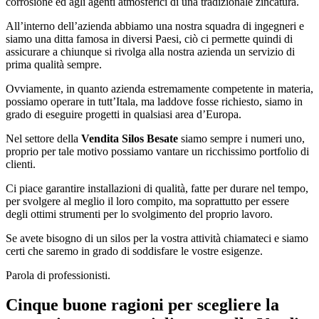
corrosione ed agli agenti atmosferici di una tradizionale zincatura.
All’interno dell’azienda abbiamo una nostra squadra di ingegneri e
siamo una ditta famosa in diversi Paesi, ciò ci permette quindi di
assicurare a chiunque si rivolga alla nostra azienda un servizio di
prima qualità sempre.
Ovviamente, in quanto azienda estremamente competente in materia,
possiamo operare in tutt’Itala, ma laddove fosse richiesto, siamo in
grado di eseguire progetti in qualsiasi area d’Europa.
Nel settore della
Vendita Silos Besate
siamo sempre i numeri uno,
proprio per tale motivo possiamo vantare un ricchissimo portfolio di
clienti.
Ci piace garantire installazioni di qualità, fatte per durare nel tempo,
per svolgere al meglio il loro compito, ma soprattutto per essere
degli ottimi strumenti per lo svolgimento del proprio lavoro.
Se avete bisogno di un silos per la vostra attività chiamateci e siamo
certi che saremo in grado di soddisfare le vostre esigenze.
Parola di professionisti.
Cinque buone ragioni per scegliere la