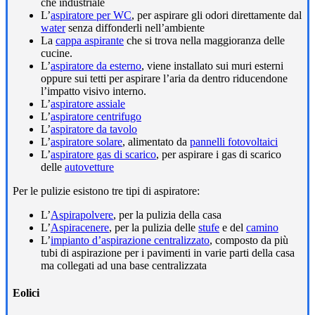
che industriale
L’
aspiratore per WC
, per aspirare gli odori direttamente dal
water
senza diffonderli nell’ambiente
La
cappa aspirante
che si trova nella maggioranza delle
cucine.
L’
aspiratore da esterno
, viene installato sui muri esterni
oppure sui tetti per aspirare l’aria da dentro riducendone
l’impatto visivo interno.
L’
aspiratore assiale
L’
aspiratore centrifugo
L’
aspiratore da tavolo
L’
aspiratore solare
, alimentato da
pannelli fotovoltaici
L’
aspiratore gas di scarico
, per aspirare i gas di scarico
delle
autovetture
Per le pulizie esistono tre tipi di aspiratore:
L’
Aspirapolvere
, per la pulizia della casa
L’
Aspiracenere
, per la pulizia delle
stufe
e del
camino
L’
impianto d’aspirazione centralizzato
, composto da più
tubi di aspirazione per i pavimenti in varie parti della casa
ma collegati ad una base centralizzata
Eolici