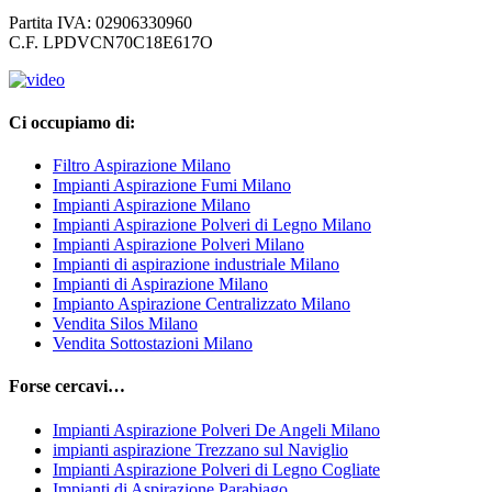
Partita IVA: 02906330960
C.F. LPDVCN70C18E617O
Ci occupiamo di:
Filtro Aspirazione Milano
Impianti Aspirazione Fumi Milano
Impianti Aspirazione Milano
Impianti Aspirazione Polveri di Legno Milano
Impianti Aspirazione Polveri Milano
Impianti di aspirazione industriale Milano
Impianti di Aspirazione Milano
Impianto Aspirazione Centralizzato Milano
Vendita Silos Milano
Vendita Sottostazioni Milano
Forse cercavi…
Impianti Aspirazione Polveri De Angeli Milano
impianti aspirazione Trezzano sul Naviglio
Impianti Aspirazione Polveri di Legno Cogliate
Impianti di Aspirazione Parabiago