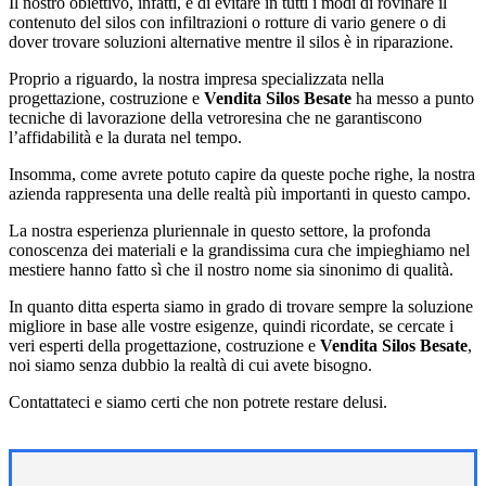
Il nostro obiettivo, infatti, è di evitare in tutti i modi di rovinare il
contenuto del silos con infiltrazioni o rotture di vario genere o di
dover trovare soluzioni alternative mentre il silos è in riparazione.
Proprio a riguardo, la nostra impresa specializzata nella
progettazione, costruzione e
Vendita Silos Besate
ha messo a punto
tecniche di lavorazione della vetroresina che ne garantiscono
l’affidabilità e la durata nel tempo.
Insomma, come avrete potuto capire da queste poche righe, la nostra
azienda rappresenta una delle realtà più importanti in questo campo.
La nostra esperienza pluriennale in questo settore, la profonda
conoscenza dei materiali e la grandissima cura che impieghiamo nel
mestiere hanno fatto sì che il nostro nome sia sinonimo di qualità.
In quanto ditta esperta siamo in grado di trovare sempre la soluzione
migliore in base alle vostre esigenze, quindi ricordate, se cercate i
veri esperti della progettazione, costruzione e
Vendita Silos Besate
,
noi siamo senza dubbio la realtà di cui avete bisogno.
Contattateci e siamo certi che non potrete restare delusi.