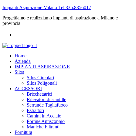
Impianti Aspirazione Milano Tel:335.8356017
Progettiamo e realizziamo impianti di aspirazione a Milano e
provincia
Home
Azienda
IMPIANTI ASPIRAZIONE
Silos
Silos Circolari
Silos Poligonali
ACCESSORI
Bricchetatrici
Rilevatori di scintille
Serrande Tagliafuoco
Estrattori
Camini in Acciaio
Portine Antiscoppio
Maniche Filtranti
Fornitura