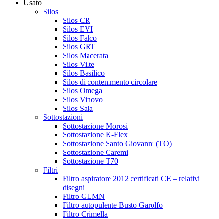
Usato
Silos
Silos CR
Silos EVI
Silos Falco
Silos GRT
Silos Macerata
Silos Vilte
Silos Basilico
Silos di contenimento circolare
Silos Omega
Silos Vinovo
Silos Sala
Sottostazioni
Sottostazione Morosi
Sottostazione K-Flex
Sottostazione Santo Giovanni (TO)
Sottostazione Caremi
Sottostazione T70
Filtri
Filtro aspiratore 2012 certificati CE – relativi
disegni
Filtro GLMN
Filtro autopulente Busto Garolfo
Filtro Crimella