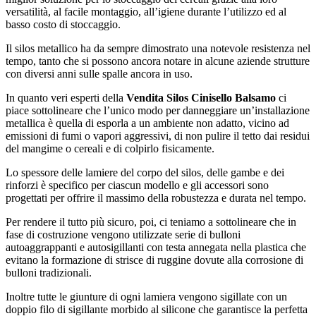
versatilità, al facile montaggio, all’igiene durante l’utilizzo ed al
basso costo di stoccaggio.
Il silos metallico ha da sempre dimostrato una notevole resistenza nel
tempo, tanto che si possono ancora notare in alcune aziende strutture
con diversi anni sulle spalle ancora in uso.
In quanto veri esperti della
Vendita Silos Cinisello Balsamo
ci
piace sottolineare che l’unico modo per danneggiare un’installazione
metallica è quella di esporla a un ambiente non adatto, vicino ad
emissioni di fumi o vapori aggressivi, di non pulire il tetto dai residui
del mangime o cereali e di colpirlo fisicamente.
Lo spessore delle lamiere del corpo del silos, delle gambe e dei
rinforzi è specifico per ciascun modello e gli accessori sono
progettati per offrire il massimo della robustezza e durata nel tempo.
Per rendere il tutto più sicuro, poi, ci teniamo a sottolineare che in
fase di costruzione vengono utilizzate serie di bulloni
autoaggrappanti e autosigillanti con testa annegata nella plastica che
evitano la formazione di strisce di ruggine dovute alla corrosione di
bulloni tradizionali.
Inoltre tutte le giunture di ogni lamiera vengono sigillate con un
doppio filo di sigillante morbido al silicone che garantisce la perfetta