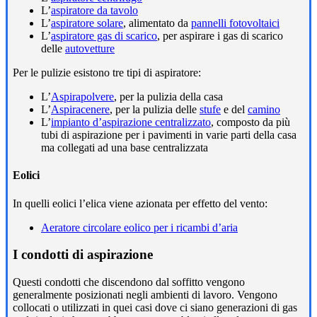
L’
aspiratore da tavolo
L’
aspiratore solare
, alimentato da
pannelli fotovoltaici
L’
aspiratore gas di scarico
, per aspirare i gas di scarico
delle
autovetture
Per le pulizie esistono tre tipi di aspiratore:
L’
Aspirapolvere
, per la pulizia della casa
L’
Aspiracenere
, per la pulizia delle
stufe
e del
camino
L’
impianto d’aspirazione centralizzato
, composto da più
tubi di aspirazione per i pavimenti in varie parti della casa
ma collegati ad una base centralizzata
Eolici
In quelli eolici l’elica viene azionata per effetto del vento:
Aeratore circolare eolico per i ricambi d’aria
I condotti di aspirazione
Questi condotti che discendono dal soffitto vengono
generalmente posizionati negli ambienti di lavoro. Vengono
collocati o utilizzati in quei casi dove ci siano generazioni di gas