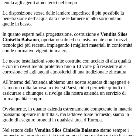
tenuta agli agenti atmosferici nel tempo.
La disposizione stessa delle lamiere impedisce il più possibile la
penetrazione dell’acqua dato che le lamiere in alto sormontano
quelle in basso.
In quanto esperti nella progettazione, costruzione e
Vendita Silos
Cinisello Balsamo
, operiamo solo ed esclusivamente con i mezzi
tecnologici più recenti, impiegando i migliori materiali in conformità
con le normative vigenti in materia.
Le nostre installazioni sono tutte costruite con acciaio di alta qualità
e con un rivestimento protettivo fino a 10 volte più resistente alla
corrosione ed agli agenti atmosferici di una tradizionale zincatura.
All’interno dell’azienda abbiamo una nostra squadra di ingegneri e
siamo una ditta famosa in diversi Paesi, ciò ci permette quindi di
assicurare a chiunque si rivolga alla nostra azienda un servizio di
prima qualità sempre.
Ovviamente, in quanto azienda estremamente competente in materia,
possiamo operare in tutt’Itala, ma laddove fosse richiesto, siamo in
grado di eseguire progetti in qualsiasi area d’Europa.
Nel settore della
Vendita Silos Cinisello Balsamo
siamo sempre i
numeri uno, proprio per tale motivo possiamo vantare un ricchissimo