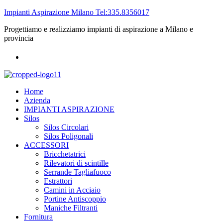
Impianti Aspirazione Milano Tel:335.8356017
Progettiamo e realizziamo impianti di aspirazione a Milano e
provincia
Home
Azienda
IMPIANTI ASPIRAZIONE
Silos
Silos Circolari
Silos Poligonali
ACCESSORI
Bricchetatrici
Rilevatori di scintille
Serrande Tagliafuoco
Estrattori
Camini in Acciaio
Portine Antiscoppio
Maniche Filtranti
Fornitura