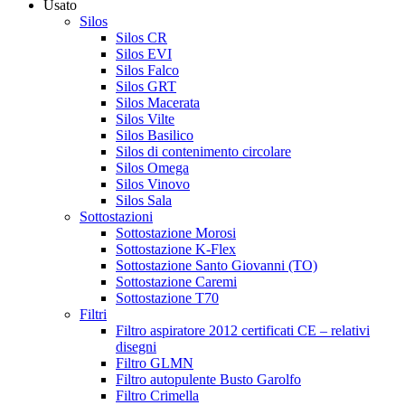
Usato
Silos
Silos CR
Silos EVI
Silos Falco
Silos GRT
Silos Macerata
Silos Vilte
Silos Basilico
Silos di contenimento circolare
Silos Omega
Silos Vinovo
Silos Sala
Sottostazioni
Sottostazione Morosi
Sottostazione K-Flex
Sottostazione Santo Giovanni (TO)
Sottostazione Caremi
Sottostazione T70
Filtri
Filtro aspiratore 2012 certificati CE – relativi
disegni
Filtro GLMN
Filtro autopulente Busto Garolfo
Filtro Crimella