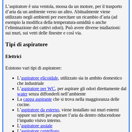
L’aspiratore è una ventola, mossa da un motore, per il trasporto
d’aria da un ambiente verso un altro. Abitualmente viene
utilizzato negli ambienti per esercitare un ricambio d’aria (ad
esempio la modifica della temperatura-umidità o anche
l’eliminazione dei cattivi odori). Può avere diverse istallazioni:
sui muri, sui vetri delle finestre e così via.
Tipi di aspiratore
Elettrici
Esistono vari tipi di aspiratore:
L’
aspiratore elicoidale
, utilizzato sia in ambito domestico
che industriale
L’
aspiratore per WC
, per aspirare gli odori direttamente dal
water
senza diffonderli nell’ambiente
La
cappa aspirante
che si trova nella maggioranza delle
cucine.
L’
aspiratore da esterno
, viene installato sui muri esterni
oppure sui tetti per aspirare l’aria da dentro riducendone
l’impatto visivo interno.
L’
aspiratore assiale
L’
aspiratore centrifugo