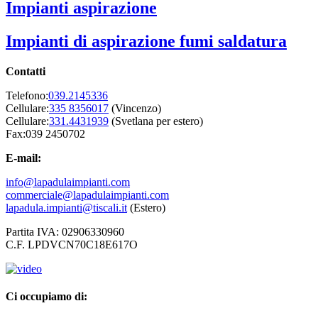
Impianti aspirazione
Impianti di aspirazione fumi saldatura
Contatti
Telefono:
039.2145336
Cellulare:
335 8356017
(Vincenzo)
Cellulare:
331.4431939
(Svetlana per estero)
Fax:039 2450702
E-mail:
info@lapadulaimpianti.com
commerciale@lapadulaimpianti.com
lapadula.impianti@tiscali.it
(Estero)
Partita IVA: 02906330960
C.F. LPDVCN70C18E617O
Ci occupiamo di: