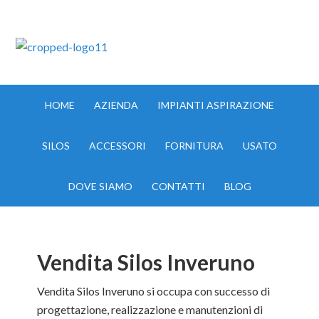
IMPIANTI ASPIRAZIONE MILANO TEL:335.8356017
HOME
AZIENDA
IMPIANTI ASPIRAZIONE
SILOS
ACCESSORI
FORNITURA
USATO
DOVE SIAMO
CONTATTI
BLOG
Vendita Silos Inveruno
Vendita Silos Inveruno si occupa con successo di
progettazione, realizzazione e manutenzioni di