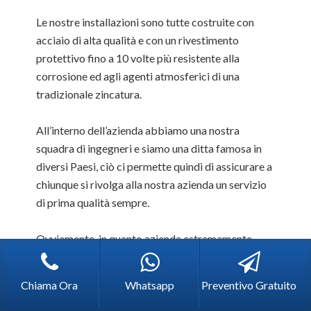
Le nostre installazioni sono tutte costruite con
acciaio di alta qualità e con un rivestimento
protettivo fino a 10 volte più resistente alla
corrosione ed agli agenti atmosferici di una
tradizionale zincatura.
All’interno dell’azienda abbiamo una nostra
squadra di ingegneri e siamo una ditta famosa in
diversi Paesi, ciò ci permette quindi di assicurare a
chiunque si rivolga alla nostra azienda un servizio
di prima qualità sempre.
Ovviamente, in quanto azienda estremamente
competente in materia, possiamo operare in
tutt’Itala, ma laddove fosse richiesto, siamo in
Chiama Ora
Whatsapp
Preventivo Gratuito
grado di eseguire progetti in qualsiasi area
d’Europa.