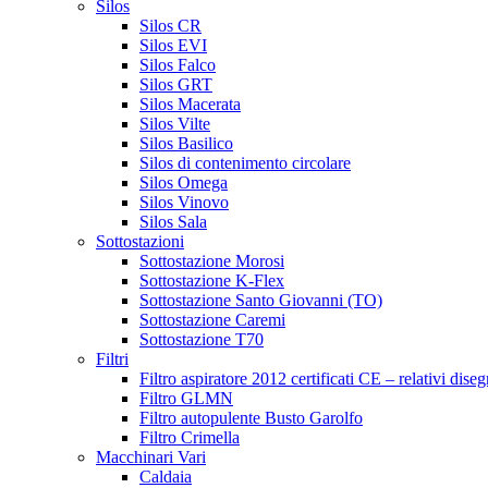
Silos
Silos CR
Silos EVI
Silos Falco
Silos GRT
Silos Macerata
Silos Vilte
Silos Basilico
Silos di contenimento circolare
Silos Omega
Silos Vinovo
Silos Sala
Sottostazioni
Sottostazione Morosi
Sottostazione K-Flex
Sottostazione Santo Giovanni (TO)
Sottostazione Caremi
Sottostazione T70
Filtri
Filtro aspiratore 2012 certificati CE – relativi diseg
Filtro GLMN
Filtro autopulente Busto Garolfo
Filtro Crimella
Macchinari Vari
Caldaia