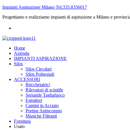
Impianti Aspirazione Milano Tel:335.8356017
Progettiamo e realizziamo impianti di aspirazione a Milano e provinci
Home
Azienda
IMPIANTI ASPIRAZIONE
Silos
Silos Circolari
Silos Poligonali
ACCESSORI
Bricchetatrici
Rilevatori di scintille
Serrande Tagliafuoco
Estrattori
Camini in Acciaio
Portine Antiscoppio
Maniche Filtranti
Fornitura
Usato