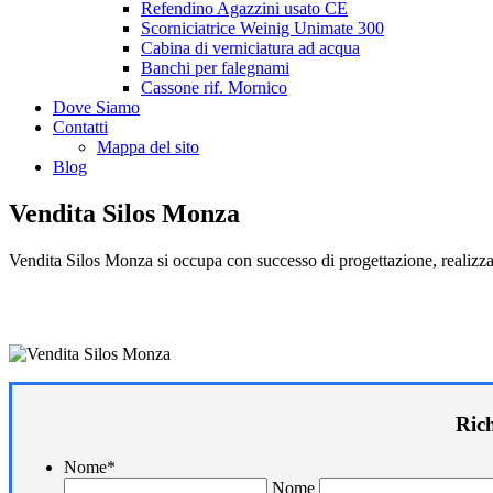
Refendino Agazzini usato CE
Scorniciatrice Weinig Unimate 300
Cabina di verniciatura ad acqua
Banchi per falegnami
Cassone rif. Mornico
Dove Siamo
Contatti
Mappa del sito
Blog
Vendita Silos Monza
Vendita Silos Monza si occupa con successo di progettazione, realizzaz
Ric
Nome
*
Nome