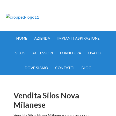
IMPIANTI ASPIRAZIONE MILANO TEL:335.8356017
HOME
AZIENDA
IMPIANTI ASPIRAZIONE
SILOS
ACCESSORI
FORNITURA
USATO
DOVE SIAMO
CONTATTI
BLOG
Vendita Silos Nova
Milanese
Vendita Silos Nova Milanese si occupa con