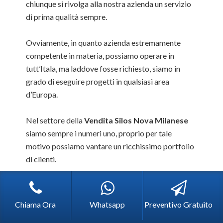
chiunque si rivolga alla nostra azienda un servizio
di prima qualità sempre.
Ovviamente, in quanto azienda estremamente
competente in materia, possiamo operare in
tutt’Itala, ma laddove fosse richiesto, siamo in
grado di eseguire progetti in qualsiasi area
d’Europa.
Nel settore della
Vendita Silos Nova Milanese
siamo sempre i numeri uno, proprio per tale
motivo possiamo vantare un ricchissimo portfolio
di clienti.
Ci piace garantire installazioni di qualità, fatte per
durare nel tempo, per svolgere al meglio il loro
Chiama Ora
Whatsapp
Preventivo Gratuito
compito, ma soprattutto per essere degli ottimi