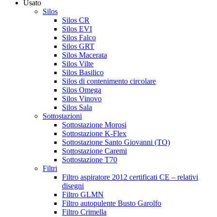
Usato
Silos
Silos CR
Silos EVI
Silos Falco
Silos GRT
Silos Macerata
Silos Vilte
Silos Basilico
Silos di contenimento circolare
Silos Omega
Silos Vinovo
Silos Sala
Sottostazioni
Sottostazione Morosi
Sottostazione K-Flex
Sottostazione Santo Giovanni (TO)
Sottostazione Caremi
Sottostazione T70
Filtri
Filtro aspiratore 2012 certificati CE – relativi
disegni
Filtro GLMN
Filtro autopulente Busto Garolfo
Filtro Crimella