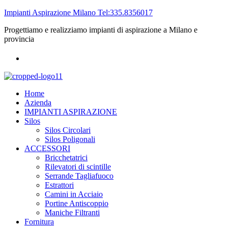
Impianti Aspirazione Milano Tel:335.8356017
Progettiamo e realizziamo impianti di aspirazione a Milano e
provincia
Home
Azienda
IMPIANTI ASPIRAZIONE
Silos
Silos Circolari
Silos Poligonali
ACCESSORI
Bricchetatrici
Rilevatori di scintille
Serrande Tagliafuoco
Estrattori
Camini in Acciaio
Portine Antiscoppio
Maniche Filtranti
Fornitura