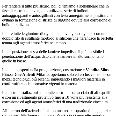
Per rendere il tutto più sicuro, poi, ci teniamo a sottolineare che in
fase di costruzione vengono utilizzate serie di bulloni
autoaggrappanti e autosigillanti con testa annegata nella plastica che
evitano la formazione di strisce di ruggine dovute alla corrosione di
bulloni tradizionali.
Inoltre tutte le giunture di ogni lamiera vengono sigillate con un
doppio filo di sigillante morbido al silicone che garantisce la perfetta
tenuta agli agenti atmosferici nel tempo.
La disposizione stessa delle lamiere impedisce il più possibile la
penetrazione dell’acqua dato che le lamiere in alto sormontano
quelle in basso.
In quanto esperti nella progettazione, costruzione e
Vendita Silos
Piazza Gae Aulenti Milano
, operiamo solo ed esclusivamente con i
mezzi tecnologici più recenti, impiegando i migliori materiali in
conformità con le normative vigenti in materia.
Le nostre installazioni sono tutte costruite con acciaio di alta qualità
e con un rivestimento protettivo fino a 10 volte più resistente alla
corrosione ed agli agenti atmosferici di una tradizionale zincatura.
All’interno dell’azienda abbiamo una nostra squadra di ingegneri e
siamo una ditta famosa in diversi Paesi, ciò ci permette quindi di