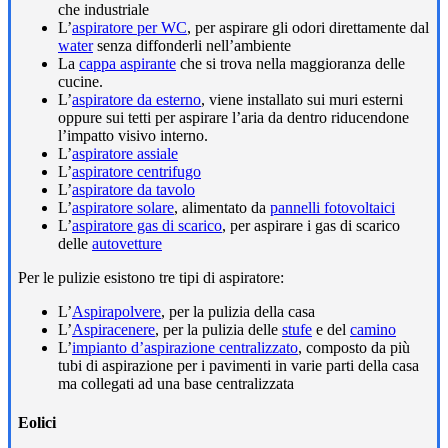
che industriale
L’
aspiratore per WC
, per aspirare gli odori direttamente dal
water
senza diffonderli nell’ambiente
La
cappa aspirante
che si trova nella maggioranza delle
cucine.
L’
aspiratore da esterno
, viene installato sui muri esterni
oppure sui tetti per aspirare l’aria da dentro riducendone
l’impatto visivo interno.
L’
aspiratore assiale
L’
aspiratore centrifugo
L’
aspiratore da tavolo
L’
aspiratore solare
, alimentato da
pannelli fotovoltaici
L’
aspiratore gas di scarico
, per aspirare i gas di scarico
delle
autovetture
Per le pulizie esistono tre tipi di aspiratore:
L’
Aspirapolvere
, per la pulizia della casa
L’
Aspiracenere
, per la pulizia delle
stufe
e del
camino
L’
impianto d’aspirazione centralizzato
, composto da più
tubi di aspirazione per i pavimenti in varie parti della casa
ma collegati ad una base centralizzata
Eolici