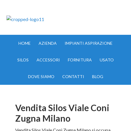
IMPIANTI ASPIRAZIONE MILANO TEL:335.8356017
HOME
AZIENDA
IMPIANTI ASPIRAZIONE
SILOS
ACCESSORI
FORNITURA
USATO
DOVE SIAMO
CONTATTI
BLOG
Vendita Silos Viale Coni
Zugna Milano
Vendita Silos Viale Coni Zugna Milano si occupa