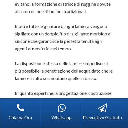
evitano la formazione di strisce di ruggine dovute
alla corrosione di bulloni tradizionali.
Inoltre tutte le giunture di ogni lamiera vengono
sigillate con un doppio filo di sigillante morbido al
silicone che garantisce la perfetta tenuta agli
agenti atmosferici nel tempo.
La disposizione stessa delle lamiere impedisce il
più possibile la penetrazione dell’acqua dato che le
lamiere in alto sormontano quelle in basso.
In quanto esperti nella progettazione, costruzione
e
Vendita Silos Viale Coni Zugna Milano
,
operiamo solo ed esclusivamente con i mezzi
tecnologici più recenti, impiegando i migliori
Chiama Ora
Whatsapp
Preventivo Gratuito
materiali in conformità con le normative vigenti in