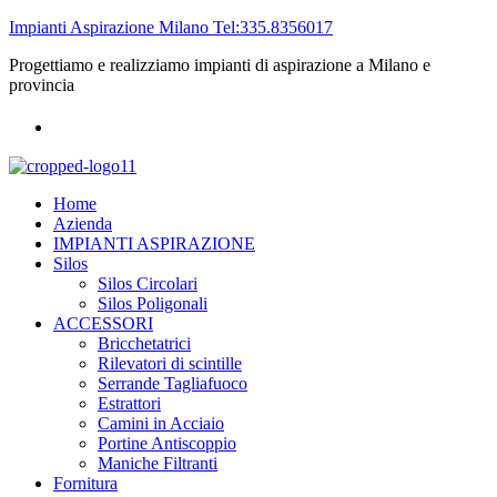
Impianti Aspirazione Milano Tel:335.8356017
Progettiamo e realizziamo impianti di aspirazione a Milano e
provincia
Home
Azienda
IMPIANTI ASPIRAZIONE
Silos
Silos Circolari
Silos Poligonali
ACCESSORI
Bricchetatrici
Rilevatori di scintille
Serrande Tagliafuoco
Estrattori
Camini in Acciaio
Portine Antiscoppio
Maniche Filtranti
Fornitura