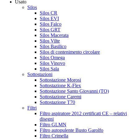
Usato
Silos
Silos CR
Silos EVI
Silos Falco
Silos GRT
Silos Macerata
Silos Vilte
Silos Basilico
Silos di contenimento circolare
Silos Omega
Silos Vinovo
Silos Sala
Sottostazioni
Sottostazione Morosi
Sottostazione K-Flex
Sottostazione Santo Giovanni (TO)
Sottostazione Caremi
Sottostazione T70
Filtri
Filtro aspiratore 2012 certificati CE – relativi
disegni
Filtro GLMN
Filtro autopulente Busto Garolfo
Filtro Crimella