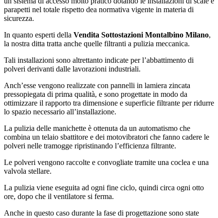
un sistema di accesso molto pratico dotando le installazioni di scale e
parapetti nel totale rispetto dea normativa vigente in materia di
sicurezza.
In quanto esperti della
Vendita Sottostazioni Montalbino Milano
,
la nostra ditta tratta anche quelle filtranti a pulizia meccanica.
Tali installazioni sono altrettanto indicate per l’abbattimento di
polveri derivanti dalle lavorazioni industriali.
Anch’esse vengono realizzate con pannelli in lamiera zincata
pressopiegata di prima qualità, e sono progettate in modo da
ottimizzare il rapporto tra dimensione e superficie filtrante per ridurre
lo spazio necessario all’installazione.
La pulizia delle manichette è ottenuta da un automatismo che
combina un telaio sbattitore e dei motovibratori che fanno cadere le
polveri nelle tramogge ripristinando l’efficienza filtrante.
Le polveri vengono raccolte e convogliate tramite una coclea e una
valvola stellare.
La pulizia viene eseguita ad ogni fine ciclo, quindi circa ogni otto
ore, dopo che il ventilatore si ferma.
Anche in questo caso durante la fase di progettazione sono state