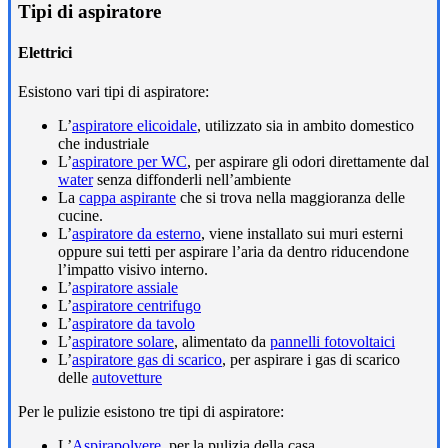
Tipi di aspiratore
Elettrici
Esistono vari tipi di aspiratore:
L’
aspiratore elicoidale
, utilizzato sia in ambito domestico
che industriale
L’
aspiratore per WC
, per aspirare gli odori direttamente dal
water
senza diffonderli nell’ambiente
La
cappa aspirante
che si trova nella maggioranza delle
cucine.
L’
aspiratore da esterno
, viene installato sui muri esterni
oppure sui tetti per aspirare l’aria da dentro riducendone
l’impatto visivo interno.
L’
aspiratore assiale
L’
aspiratore centrifugo
L’
aspiratore da tavolo
L’
aspiratore solare
, alimentato da
pannelli fotovoltaici
L’
aspiratore gas di scarico
, per aspirare i gas di scarico
delle
autovetture
Per le pulizie esistono tre tipi di aspiratore:
L’
Aspirapolvere
, per la pulizia della casa