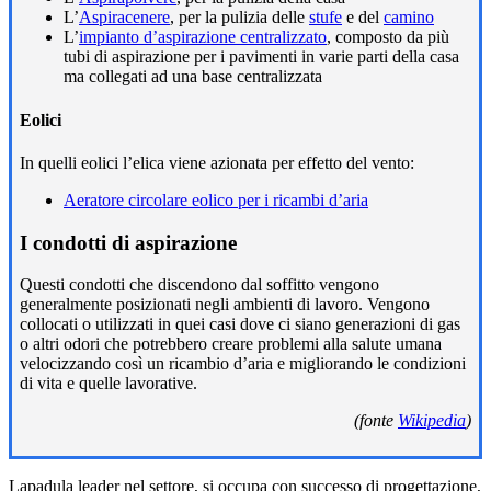
L’
Aspiracenere
, per la pulizia delle
stufe
e del
camino
L’
impianto d’aspirazione centralizzato
, composto da più
tubi di aspirazione per i pavimenti in varie parti della casa
ma collegati ad una base centralizzata
Eolici
In quelli eolici l’elica viene azionata per effetto del vento:
Aeratore circolare eolico per i ricambi d’aria
I condotti di aspirazione
Questi condotti che discendono dal soffitto vengono
generalmente posizionati negli ambienti di lavoro. Vengono
collocati o utilizzati in quei casi dove ci siano generazioni di gas
o altri odori che potrebbero creare problemi alla salute umana
velocizzando così un ricambio d’aria e migliorando le condizioni
di vita e quelle lavorative.
(fonte
Wikipedia
)
Lapadula leader nel settore, si occupa con successo di progettazione,