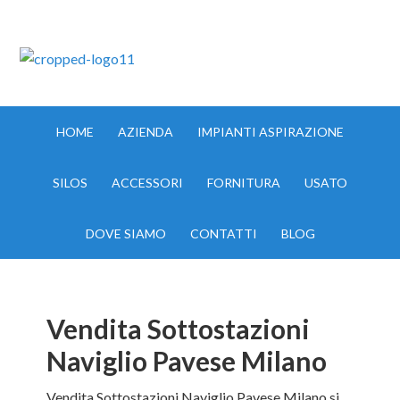
IMPIANTI ASPIRAZIONE MILANO TEL:335.8356017
HOME
AZIENDA
IMPIANTI ASPIRAZIONE
SILOS
ACCESSORI
FORNITURA
USATO
DOVE SIAMO
CONTATTI
BLOG
Vendita Sottostazioni
Naviglio Pavese Milano
Vendita Sottostazioni Naviglio Pavese Milano si