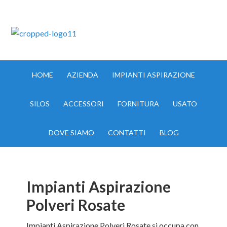
IMPIANTI ASPIRAZIONE MILANO TEL:335.8356017
HOME
AZIENDA
IMPIANTI ASPIRAZIONE
SILOS
ACCESSORI
FORNITURA
USATO
DOVE SIAMO
CONTATTI
BLOG
Impianti Aspirazione
Polveri Rosate
Impianti Aspirazione Polveri Rosate si occupa con