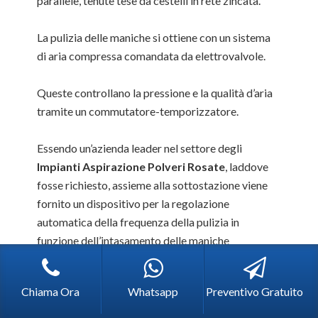
parallele, tenute tese da cestelli in rete zincata.
La pulizia delle maniche si ottiene con un sistema
di aria compressa comandata da elettrovalvole.
Queste controllano la pressione e la qualità d’aria
tramite un commutatore-temporizzatore.
Essendo un’azienda leader nel settore degli
Impianti Aspirazione Polveri Rosate
, laddove
fosse richiesto, assieme alla sottostazione viene
fornito un dispositivo per la regolazione
automatica della frequenza della pulizia in
funzione dell’intasamento delle maniche
permettendo un risparmio nella gestione,
maggiore durata delle maniche, maggior
Chiama Ora
Whatsapp
Preventivo Gratuito
trattamento delle polveri, superficie filtrante
sempre attiva, riduzione di aria compressa,