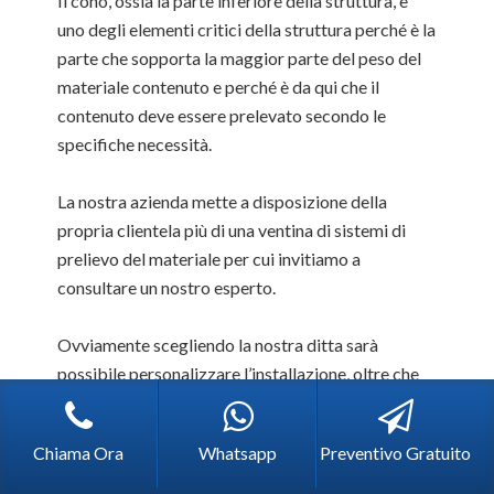
Il cono, ossia la parte inferiore della struttura, è
uno degli elementi critici della struttura perché è la
parte che sopporta la maggior parte del peso del
materiale contenuto e perché è da qui che il
contenuto deve essere prelevato secondo le
specifiche necessità.
La nostra azienda mette a disposizione della
propria clientela più di una ventina di sistemi di
prelievo del materiale per cui invitiamo a
consultare un nostro esperto.
Ovviamente scegliendo la nostra ditta sarà
possibile personalizzare l’installazione, oltre che
con i diversi componenti e accessori che lo
compongono, con il colore e la grafica che si
Chiama Ora
Whatsapp
Preventivo Gratuito
preferisce.