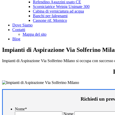
Refendino Agazzini usato CE
Scorniciatrice Weinig Unimate 300
Cabina di verniciatura ad acqua
Banchi per falegnami
Cassone rif. Mornico
Dove Siamo
Contatti
Mappa del sito
Blog
Impianti di Aspirazione Via Solferino Mil
Impianti di Aspirazione Via Solferino Milano si occupa con successo di
Richiedi un pre
Nome
*
Nome