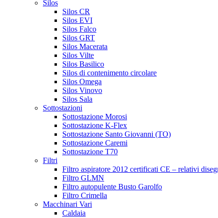
Silos
Silos CR
Silos EVI
Silos Falco
Silos GRT
Silos Macerata
Silos Vilte
Silos Basilico
Silos di contenimento circolare
Silos Omega
Silos Vinovo
Silos Sala
Sottostazioni
Sottostazione Morosi
Sottostazione K-Flex
Sottostazione Santo Giovanni (TO)
Sottostazione Caremi
Sottostazione T70
Filtri
Filtro aspiratore 2012 certificati CE – relativi diseg
Filtro GLMN
Filtro autopulente Busto Garolfo
Filtro Crimella
Macchinari Vari
Caldaia