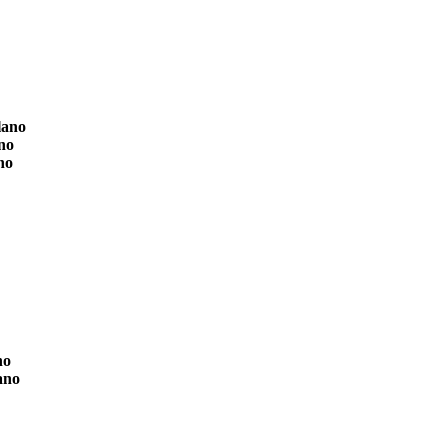
lano
no
no
no
ano