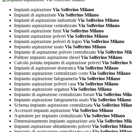
Impianti aspirazione
Via Solferino Milano
Impianti di aspirazione
Via Solferino Milano
Impianti di aspirazione industriale
Via Solferino Milano
Impianto aspirazione centralizzato
Via Solferino Milano
Impianti aspirazione fumi
Via Solferino Milano
Impianti aspirazione polveri
Via Solferino Milano
Impianti aspirazione polveri di legno
Via Solferino Milano
Impianto aspirazione usato
Via Solferino Milano
Impianto di aspirazione polveri centralizzato
Via Solferino Mi
Pulitore impianto aspirazione diesel
Via Solferino Milano
Calcolo portata impianto di aspirazione polveri
Via Solferino 
Impianti di aspirazione domestica
Via Solferino Milano
Impianto aspirazione centralizzato costo
Via Solferino Milano
Impianto aspirazione falegnameria
Via Solferino Milano
Impianto aspirazione polveri casa
Via Solferino Milano
Impianto aspirazione segatura
Via Solferino Milano
Impianto di aspirazione centralizzato forum
Via Solferino Mil
Impianto aspirazione falegnameria usato
Via Solferino Milano
Schema impianto aspirazione centralizzata
Via Solferino Mila
Accessori impianti aspirazione
Via Solferino Milano
Aspiratore per impianto centralizzato
Via Solferino Milano
Dimensionamento impianto aspirazione aria
Via Solferino Mil
Impianti aspirazione abbattimento polveri
Via Solferino Milan
Impianto di aspirazione centralizzato casa
Via Solferino Milan