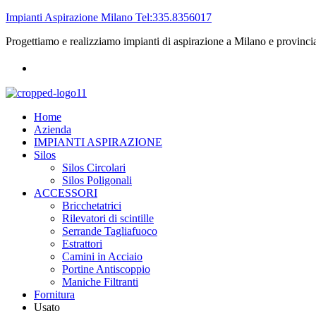
Impianti Aspirazione Milano Tel:335.8356017
Progettiamo e realizziamo impianti di aspirazione a Milano e provinci
Home
Azienda
IMPIANTI ASPIRAZIONE
Silos
Silos Circolari
Silos Poligonali
ACCESSORI
Bricchetatrici
Rilevatori di scintille
Serrande Tagliafuoco
Estrattori
Camini in Acciaio
Portine Antiscoppio
Maniche Filtranti
Fornitura
Usato