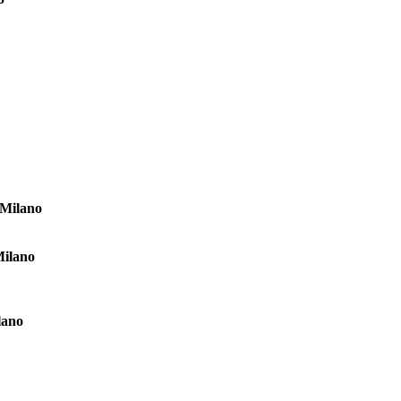
 Milano
Milano
lano