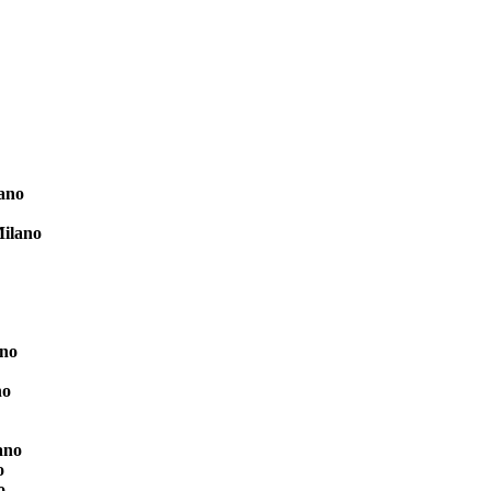
lano
Milano
ano
no
ano
o
o