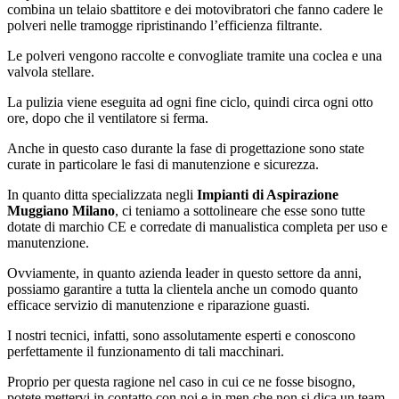
combina un telaio sbattitore e dei motovibratori che fanno cadere le
polveri nelle tramogge ripristinando l’efficienza filtrante.
Le polveri vengono raccolte e convogliate tramite una coclea e una
valvola stellare.
La pulizia viene eseguita ad ogni fine ciclo, quindi circa ogni otto
ore, dopo che il ventilatore si ferma.
Anche in questo caso durante la fase di progettazione sono state
curate in particolare le fasi di manutenzione e sicurezza.
In quanto ditta specializzata negli
Impianti di Aspirazione
Muggiano Milano
, ci teniamo a sottolineare che esse sono tutte
dotate di marchio CE e corredate di manualistica completa per uso e
manutenzione.
Ovviamente, in quanto azienda leader in questo settore da anni,
possiamo garantire a tutta la clientela anche un comodo quanto
efficace servizio di manutenzione e riparazione guasti.
I nostri tecnici, infatti, sono assolutamente esperti e conoscono
perfettamente il funzionamento di tali macchinari.
Proprio per questa ragione nel caso in cui ce ne fosse bisogno,
potete mettervi in contatto con noi e in men che non si dica un team