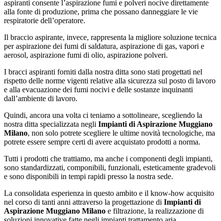
aspiranti consente l’aspirazione fumi e polveri nocive direttamente
alla fonte di produzione, prima che possano danneggiare le vie
respiratorie dell’operatore.
Il braccio aspirante, invece, rappresenta la migliore soluzione tecnica
per aspirazione dei fumi di saldatura, aspirazione di gas, vapori e
aerosol, aspirazione fumi di olio, aspirazione polveri.
I bracci aspiranti forniti dalla nostra ditta sono stati progettati nel
rispetto delle norme vigenti relative alla sicurezza sul posto di lavoro
e alla evacuazione dei fumi nocivi e delle sostanze inquinanti
dall’ambiente di lavoro.
Quindi, ancora una volta ci teniamo a sottolineare, scegliendo la
nostra ditta specializzata negli
Impianti di Aspirazione Muggiano
Milano
, non solo potrete scegliere le ultime novità tecnologiche, ma
potrete essere sempre certi di avere acquistato prodotti a norma.
Tutti i prodotti che trattiamo, ma anche i componenti degli impianti,
sono standardizzati, componibili, funzionali, esteticamente gradevoli
e sono disponibili in tempi rapidi presso la nostra sede.
La consolidata esperienza in questo ambito e il know-how acquisito
nel corso di tanti anni attraverso la progettazione di
Impianti di
Aspirazione Muggiano Milano
e filtrazione, la realizzazione di
soluzioni innovative fatte negli impianti trattamento aria,