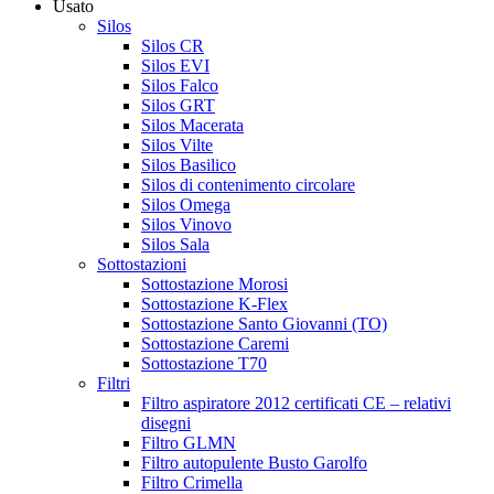
Usato
Silos
Silos CR
Silos EVI
Silos Falco
Silos GRT
Silos Macerata
Silos Vilte
Silos Basilico
Silos di contenimento circolare
Silos Omega
Silos Vinovo
Silos Sala
Sottostazioni
Sottostazione Morosi
Sottostazione K-Flex
Sottostazione Santo Giovanni (TO)
Sottostazione Caremi
Sottostazione T70
Filtri
Filtro aspiratore 2012 certificati CE – relativi
disegni
Filtro GLMN
Filtro autopulente Busto Garolfo
Filtro Crimella