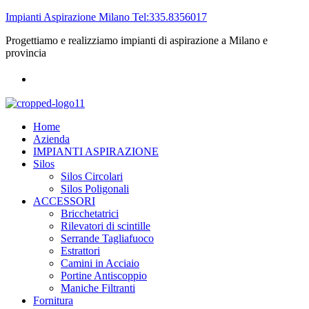
Impianti Aspirazione Milano Tel:335.8356017
Progettiamo e realizziamo impianti di aspirazione a Milano e
provincia
Home
Azienda
IMPIANTI ASPIRAZIONE
Silos
Silos Circolari
Silos Poligonali
ACCESSORI
Bricchetatrici
Rilevatori di scintille
Serrande Tagliafuoco
Estrattori
Camini in Acciaio
Portine Antiscoppio
Maniche Filtranti
Fornitura