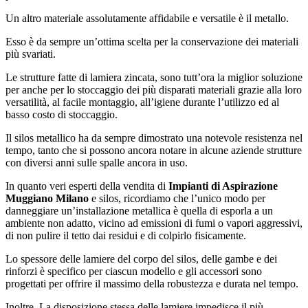
Un altro materiale assolutamente affidabile e versatile è il metallo.
Esso è da sempre un’ottima scelta per la conservazione dei materiali
più svariati.
Le strutture fatte di lamiera zincata, sono tutt’ora la miglior soluzione
per anche per lo stoccaggio dei più disparati materiali grazie alla loro
versatilità, al facile montaggio, all’igiene durante l’utilizzo ed al
basso costo di stoccaggio.
Il silos metallico ha da sempre dimostrato una notevole resistenza nel
tempo, tanto che si possono ancora notare in alcune aziende strutture
con diversi anni sulle spalle ancora in uso.
In quanto veri esperti della vendita di
Impianti di Aspirazione
Muggiano Milano
e silos, ricordiamo che l’unico modo per
danneggiare un’installazione metallica è quella di esporla a un
ambiente non adatto, vicino ad emissioni di fumi o vapori aggressivi,
di non pulire il tetto dai residui e di colpirlo fisicamente.
Lo spessore delle lamiere del corpo del silos, delle gambe e dei
rinforzi è specifico per ciascun modello e gli accessori sono
progettati per offrire il massimo della robustezza e durata nel tempo.
Inoltre, La disposizione stessa delle lamiere impedisce il più