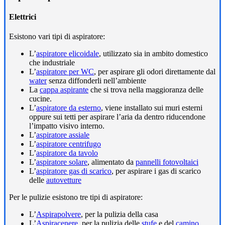
Elettrici
Esistono vari tipi di aspiratore:
L’
aspiratore elicoidale
, utilizzato sia in ambito domestico
che industriale
L’
aspiratore per WC
, per aspirare gli odori direttamente dal
water
senza diffonderli nell’ambiente
La
cappa aspirante
che si trova nella maggioranza delle
cucine.
L’
aspiratore da esterno
, viene installato sui muri esterni
oppure sui tetti per aspirare l’aria da dentro riducendone
l’impatto visivo interno.
L’
aspiratore assiale
L’
aspiratore centrifugo
L’
aspiratore da tavolo
L’
aspiratore solare
, alimentato da
pannelli fotovoltaici
L’
aspiratore gas di scarico
, per aspirare i gas di scarico
delle
autovetture
Per le pulizie esistono tre tipi di aspiratore:
L’
Aspirapolvere
, per la pulizia della casa
L’
Aspiracenere
, per la pulizia delle
stufe
e del
camino